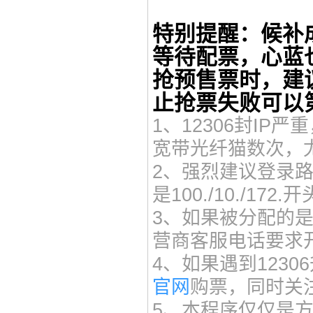
特别提醒：候补
等待配票，心蓝
抢预售票时，建
止抢票失败可以
1、12306封IP
宽带光纤猫数次，
2、强烈建议登录
是100./10./1
3、如果被分配的是
营商客服电话要求开
4、如果遇到123
官网
购票，同时关
5、本程序仅仅是方